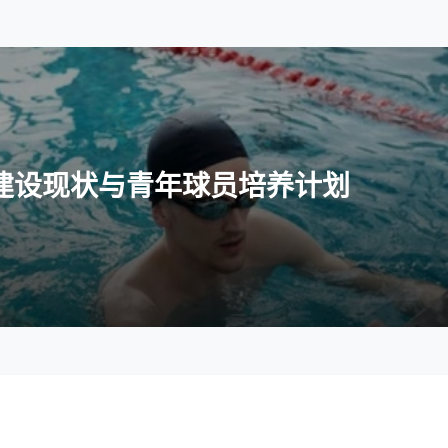
队建设现状与青年球员培养计划