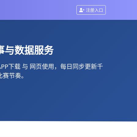
注册入口
事与数据服务
APP下载
与
网页使用
，每日同步更新千
比赛节奏。