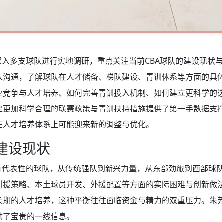
深入多支球队进行实地调研，重点关注当前CBA球队的建设现状
入沟通，了解球队在人才储备、梯队建设、青训体系等方面的具体
业竞争与人才培养、如何完善青训投入机制、如何建立更科学的
定更加科学合理的联赛政策与青训扶持措施提供了第一手数据支撑
在人才培养体系上可能迎来新的调整与优化。
建设现状
具有代表性的球队，从传统强队到新兴力量，从东部劲旅到西部球
引援策略、本土球员开发、外援配置等方面的实际困难与创新做
长期的人才培养，这种平衡往往面临资金与精力的双重压力。朱
供了宝贵的一线信息。