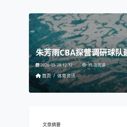
朱芳雨CBA探营调研球
2026-05-28 12:32
35 次阅读
首页
/
体育资讯
文章摘要