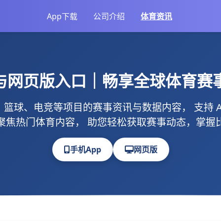
App下载
公司介绍
体育资讯
P与网页版入口｜畅享全球体育赛
、篮球、电竞等项目的赛事资讯与数据内容， 支持
聚焦热门体育内容， 助您轻松获取赛事动态，掌握
手机App
网页版